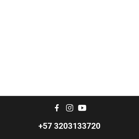
Bogota Cundinamarca, Colombia
+57 3203133720
soporte@emergenciaid.com

Información

Nuestros Productos Descados
+57 3203133720